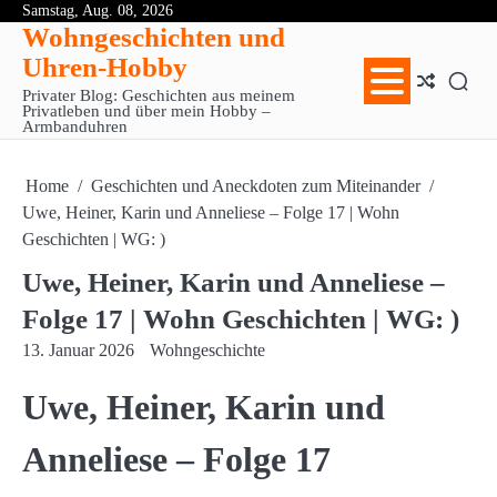
Skip
Samstag, Aug. 08, 2026
Mei
Mei
Wohngeschichten und
to
erst
zwe
Uhren-Hobby
Erf
Rep
content
mit
Uhr
Privater Blog: Geschichten aus meinem
Rep
für
Privatleben und über mein Hobby –
Armbanduhren
Uhr
369
Eur
Home
Geschichten und Aneckdoten zum Miteinander
Uwe, Heiner, Karin und Anneliese – Folge 17 | Wohn
Geschichten | WG: )
Uwe, Heiner, Karin und Anneliese –
Folge 17 | Wohn Geschichten | WG: )
13. Januar 2026
Wohngeschichte
Uwe, Heiner, Karin und
Anneliese – Folge 17