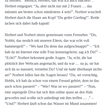
zu Herbert: “Mensch, Herbert, das will ich auch machen!”.
Herbert entgegnet: “Ja, aber nicht nur mit 2 Frauen … das
müssten am besten schon mindestens 4 sein!”. Norbert wuschelt
Herbert durch die Haare am Kopf “Du geiler Gierling!”. Beide
lachen sich dabei halb kaputt!
Herbert und Norbert sitzen gemeinsam vorm Fernseher. “Du,
Nobbi, das neulich mit unseren Eltern, das war echt voll
hammergeil!” – “Wo hast Du denn das aufgeschnappt?” – “Ich
hab da im Internet eine tolle Frau kennengelernt, sag ich Dir!” –
“Echt?” Norbert bekommt große Augen. “Ja, echt, die hat
plötzlich ihre Webcam angemacht, und da war … na ja, sie hat
sich da so massiert, verstehst Du? Und sie hatte überhaupt nichts
an!” Norbert fallen fast die Augen heraus! “Du, sei vorsichtig,
Hebbi, ich hab da schon von einem Freund gehört, dem ist das
auch schon passiert!” – “Wie? Was ist wo passiert?” – “Nun,
eine supergeile Diva hat sich ihm online quasi an den Hals
geworfen und wollte sich unbedingt mit ihm treffen … .” –
“Und?” Herbert läuft schon das Wasser im Mund zusammen!