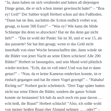
“Ja, dann haben sie sich verabredet und haben all diejenigen
Dinge getan, die er sich schon immer gewünscht hatte!” – “Boa
ey! Geil!” Der Sabber tropft Herbert schon auf den Fußboden.
“Dann hat sie ihm, nachdem die Action endlich vorbei war,
gesagt, es koste 500 Euro!” – “Was ey? Wie kann die blöde
Schlampe ihn denn so abzocken? Hat sie ihn denn gar nicht
lieb?” – “Das ist wohl der Punkt: Sie ist 30, und er war 15, als
das passierte! Sie hat ihm gesagt, wenn er das Geld nicht
innerhalb von einer Woche heranschaffen täte, dann würde sie
die Bilder von jener Nacht an seine Eltern schicken! Alle 200
Bilder!” Herbert ist fassungslos, und sein Mund wird plötzlich
wieder trocken. “Echt, das ist voll mies! Und was hat er dann
getan?” – “Nun, da er keine Kameras entdecken konnte, ist er
einfach gegangen und hat ihr einen Vogel gezeigt!” – “Hahaha!
Richtig so!” Norbert guckt schelmisch. “Drei Tage später hatten
nicht nur seine Eltern die Bilder, sondern die ganze Schule
konnte sie bestaunen! Ich hab da auch noch ein paar davon …
echt heiß, die Braut!” Herbert schluckt! “Also, ich sollte wohl
von meiner heißen Braut eher Abstand nehmen … , oder?” –