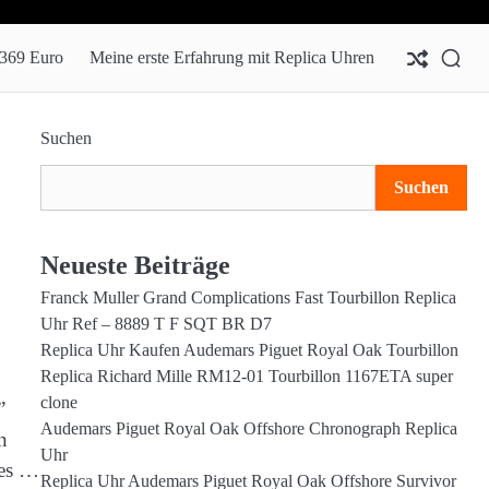
Mei
Mei
erst
zwe
 369 Euro
Meine erste Erfahrung mit Replica Uhren
Erf
Rep
mit
Uh
Rep
für
Uhr
369
Suchen
Eur
Suchen
Neueste Beiträge
Franck Muller Grand Complications Fast Tourbillon Replica
Uhr Ref – 8889 T F SQT BR D7
Replica Uhr Kaufen Audemars Piguet Royal Oak Tourbillon
Replica Richard Mille RM12-01 Tourbillon 1167ETA super
clone
”
Audemars Piguet Royal Oak Offshore Chronograph Replica
n
Uhr
ues …
Replica Uhr Audemars Piguet Royal Oak Offshore Survivor