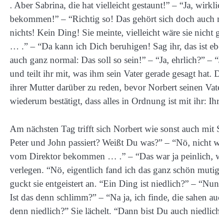
. Aber Sabrina, die hat vielleicht gestaunt!” – “Ja, wir
bekommen!” – “Richtig so! Das gehört sich doch auch nic
nichts! Kein Ding! Sie meinte, vielleicht wäre sie nicht
… .” – “Da kann ich Dich beruhigen! Sag ihr, das ist 
auch ganz normal: Das soll so sein!” – “Ja, ehrlich?” – “
und teilt ihr mit, was ihm sein Vater gerade gesagt hat. Da 
ihrer Mutter darüber zu reden, bevor Norbert seinen Vater
wiederum bestätigt, dass alles in Ordnung ist mit ihr: Ih
Am nächsten Tag trifft sich Norbert wie sonst auch mit 
Peter und John passiert? Weißt Du was?” – “Nö, nicht wi
vom Direktor bekommen … .” – “Das war ja peinlich, w
verlegen. “Nö, eigentlich fand ich das ganz schön muti
guckt sie entgeistert an. “Ein Ding ist niedlich?” – “Nu
Ist das denn schlimm?” – “Na ja, ich finde, die sahen au
denn niedlich?” Sie lächelt. “Dann bist Du auch niedlich