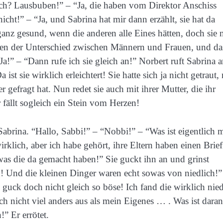
klich? Lausbuben!” – “Ja, die haben vom Direktor Anschiss
ht!” – “Ja, und Sabrina hat mir dann erzählt, sie hat da
 ganz gesund, wenn die anderen alle Eines hätten, doch sie 
eben der Unterschied zwischen Männern und Frauen, und das
Ja!” – “Dann rufe ich sie gleich an!” Norbert ruft Sabrina 
ist sie wirklich erleichtert! Sie hatte sich ja nicht getraut,
 gefragt hat. Nun redet sie auch mit ihrer Mutter, die ihr
r fällt sogleich ein Stein vom Herzen!
Sabrina. “Hallo, Sabbi!” – “Nobbi!” – “Was ist eigentlich m
rklich, aber ich habe gehört, ihre Eltern haben einen Brief
as die da gemacht haben!” Sie guckt ihn an und grinst
g! Und die kleinen Dinger waren echt sowas von niedlich!”
n guck doch nicht gleich so böse! Ich fand die wirklich nied
ch nicht viel anders aus als mein Eigenes … . Was ist daran
!” Er errötet.