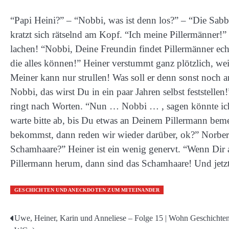
“Papi Heini?” – “Nobbi, was ist denn los?” – “Die Sabbi
kratzt sich rätselnd am Kopf. “Ich meine Pillermänner!”
lachen! “Nobbi, Deine Freundin findet Pillermänner echt
die alles können!” Heiner verstummt ganz plötzlich, wei
Meiner kann nur strullen! Was soll er denn sonst noch a
Nobbi, das wirst Du in ein paar Jahren selbst feststelle
ringt nach Worten. “Nun … Nobbi … , sagen könnte ich e
warte bitte ab, bis Du etwas an Deinem Pillermann bem
bekommst, dann reden wir wieder darüber, ok?” Norbert 
Schamhaare?” Heiner ist ein wenig genervt. “Wenn Dir
Pillermann herum, dann sind das Schamhaare! Und jetzt
GESCHICHTEN UND ANECKDOTEN ZUM MITEINANDER
Uwe, Heiner, Karin und Anneliese – Folge 15 | Wohn Geschichten
Beitragsnavigation