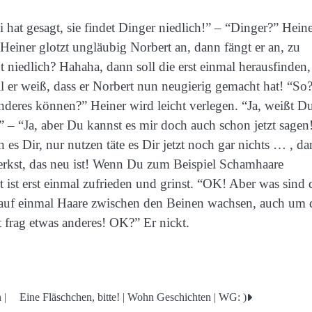
 hat gesagt, sie findet Dinger niedlich!” – “Dinger?” Hein
 Heiner glotzt ungläubig Norbert an, dann fängt er an, zu
 niedlich? Hahaha, dann soll die erst einmal herausfinden
l er weiß, dass er Norbert nun neugierig gemacht hat! “So
nderes können?” Heiner wird leicht verlegen. “Ja, weißt D
n!” – “Ja, aber Du kannst es mir doch auch schon jetzt sagen
s Dir, nur nutzen täte es Dir jetzt noch gar nichts … , d
erkst, das neu ist! Wenn Du zum Beispiel Schamhaare
ist erst einmal zufrieden und grinst. “OK! Aber was sind
 auf einmal Haare zwischen den Beinen wachsen, auch um 
 frag etwas anderes! OK?” Er nickt.
 |
Eine Fläschchen, bitte! | Wohn Geschichten | WG: )