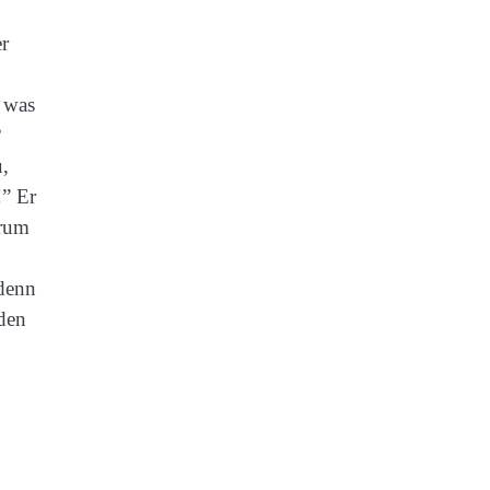
er
, was
?
u,
!” Er
arum
 denn
den