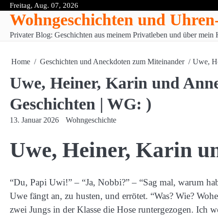
Skip
Freitag, Aug. 07, 2026
Wohngeschichten und Uhren
to
content
Privater Blog: Geschichten aus meinem Privatleben und über mei
Home
Geschichten und Aneckdoten zum Miteinander
Uwe, He
Uwe, Heiner, Karin und Annel
Geschichten | WG: )
13. Januar 2026
Wohngeschichte
Uwe, Heiner, Karin un
“Du, Papi Uwi!” – “Ja, Nobbi?” – “Sag mal, warum hab
Uwe fängt an, zu husten, und errötet. “Was? Wie? Wohe
zwei Jungs in der Klasse die Hose runtergezogen. Ich we