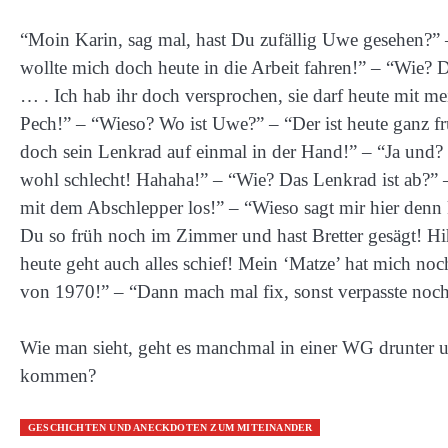
“Moin Karin, sag mal, hast Du zufällig Uwe gesehen?” –
wollte mich doch heute in die Arbeit fahren!” – “Wie? 
… . Ich hab ihr doch versprochen, sie darf heute mit me
Pech!” – “Wieso? Wo ist Uwe?” – “Der ist heute ganz f
doch sein Lenkrad auf einmal in der Hand!” – “Ja und?
wohl schlecht! Hahaha!” – “Wie? Das Lenkrad ist ab?” –
mit dem Abschlepper los!” – “Wieso sagt mir hier denn 
Du so früh noch im Zimmer und hast Bretter gesägt! Hih
heute geht auch alles schief! Mein ‘Matze’ hat mich noch
von 1970!” – “Dann mach mal fix, sonst verpasste noc
Wie man sieht, geht es manchmal in einer WG drunter u
kommen?
GESCHICHTEN UND ANECKDOTEN ZUM MITEINANDER