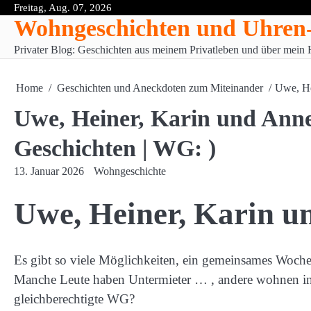
Skip
Freitag, Aug. 07, 2026
Wohngeschichten und Uhren
to
content
Privater Blog: Geschichten aus meinem Privatleben und über mei
Home
Geschichten und Aneckdoten zum Miteinander
Uwe, He
Uwe, Heiner, Karin und Annel
Geschichten | WG: )
13. Januar 2026
Wohngeschichte
Uwe, Heiner, Karin un
Es gibt so viele Möglichkeiten, ein gemeinsames Wochen
Manche Leute haben Untermieter … , andere wohnen in e
gleichberechtigte WG?