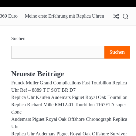
Mei
Mei
erst
zwe
 369 Euro
Meine erste Erfahrung mit Replica Uhren
Erf
Rep
mit
Uh
Rep
für
Uhr
369
Suchen
Eur
Suchen
Neueste Beiträge
Franck Muller Grand Complications Fast Tourbillon Replica
Uhr Ref – 8889 T F SQT BR D7
Replica Uhr Kaufen Audemars Piguet Royal Oak Tourbillon
Replica Richard Mille RM12-01 Tourbillon 1167ETA super
clone
Audemars Piguet Royal Oak Offshore Chronograph Replica
Uhr
Replica Uhr Audemars Piguet Royal Oak Offshore Survivor