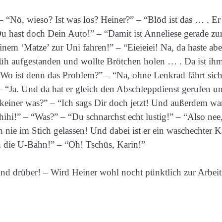
 “Nö, wieso? Ist was los? Heiner?” – “Blöd ist das … . Er
Du hast doch Dein Auto!” – “Damit ist Anneliese gerade zu
inem ‘Matze’ zur Uni fahren!” – “Eieieiei! Na, da haste abe
rüh aufgestanden und wollte Brötchen holen … . Da ist ih
 Wo ist denn das Problem?” – “Na, ohne Lenkrad fährt sich
 “Ja. Und da hat er gleich den Abschleppdienst gerufen un
keiner was?” – “Ich sags Dir doch jetzt! Und außerdem wa
ihi!” – “Was?” – “Du schnarchst echt lustig!” – “Also nee
 nie im Stich gelassen! Und dabei ist er ein waschechter K
h die U-Bahn!” – “Oh! Tschüs, Karin!”
nd drüber! – Wird Heiner wohl nocht pünktlich zur Arbeit